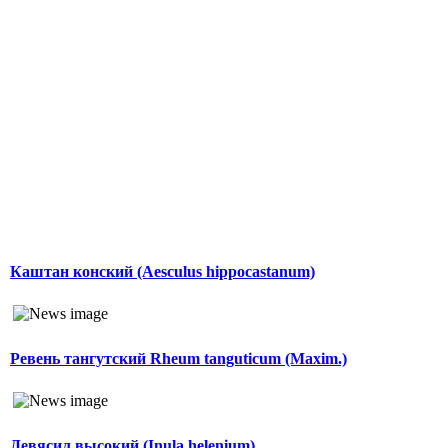
Каштан конский (Aesculus hippocastanum)
Ревень тангутский Rheum tanguticum (Maxim.)
Девясил высокий (Inula helenium)