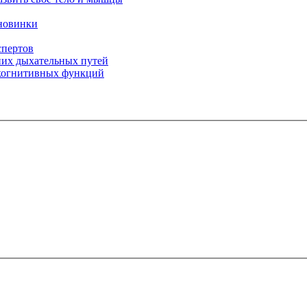
 новинки
спертов
них дыхательных путей
 когнитивных функций