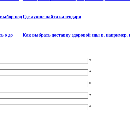
 выбор под
Где лучше найти календари
ь о до
Как выбрать доставку здоровой еды в, например, 
*
*
*
*
*