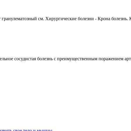
ранулематозный см. Хирургические болезни - Крона болезнь. К
сосудистая болезнь с преимущественным поражением артери
азвить свое тело и мышцы