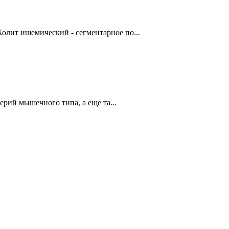
олит ишемический - сегментарное по...
й мышечного типа, а еще та...