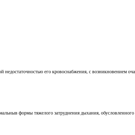
едостаточностью его кровоснабжения, с возникновением очага 
ныв формы тяжелого затруднения дыхания, обусловленного в